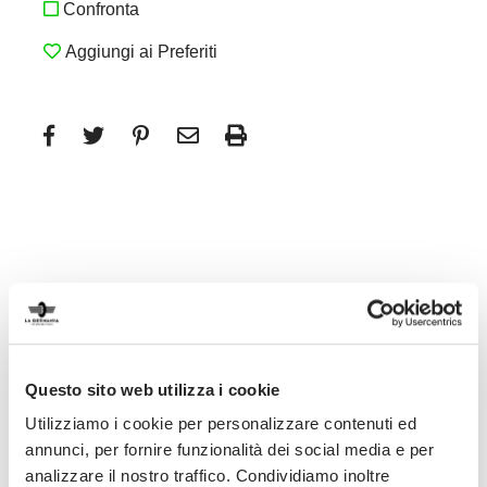
Confronta
Aggiungi ai Preferiti
Design funzionale
Questo sito web utilizza i cookie
Utilizziamo i cookie per personalizzare contenuti ed
Il design ergonomico ed i materiali di
annunci, per fornire funzionalità dei social media e per
pregio delle finiture Soft Touch sono
analizzare il nostro traffico. Condividiamo inoltre