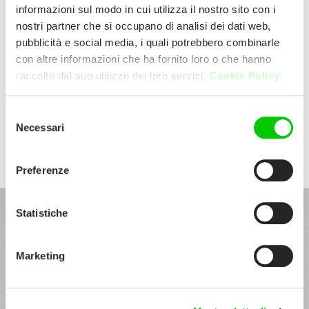
piacevoli al tocco e rendono la tua cucina
informazioni sul modo in cui utilizza il nostro sito con i
durevole nel tempo.
nostri partner che si occupano di analisi dei dati web,
pubblicità e social media, i quali potrebbero combinarle
con altre informazioni che ha fornito loro o che hanno
Per un coordinato perfetto con il tuo stile
raccolto dal suo utilizzo dei loro servizi.
Cookie Policy.
scegli tra tutti gli elettrodomestici della
Serie Americana: l’elegante acciaio inox e
Selezione
i sofisticati colori opachi.
Necessari
del
consenso
Preferenze
Statistiche
Marketing