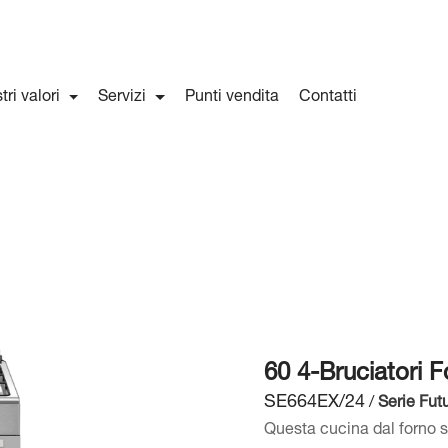
stri valori
Servizi
Punti vendita
Contatti
60 4-Bruciatori F
SE664EX/24
/
Serie Fut
Questa cucina dal forno si