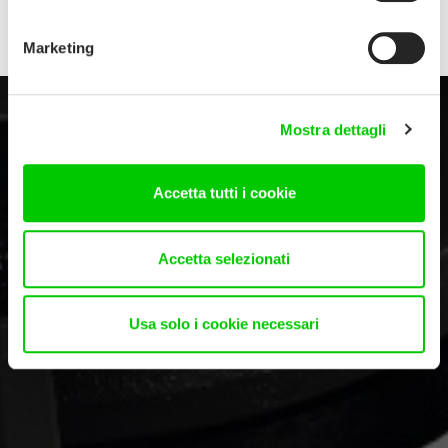
Marketing
Mostra dettagli
Accetta tutti i cookie
Accetta selezionati
Usa solo i cookie necessari