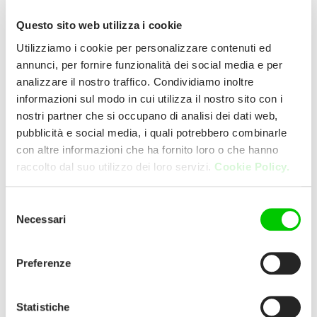
Il contrasto della superficie lucida del
piano di lavoro con la finitura opaca di
Questo sito web utilizza i cookie
bruciatori e griglie crea un look
Utilizziamo i cookie per personalizzare contenuti ed
affascinante e moderno.
annunci, per fornire funzionalità dei social media e per
analizzare il nostro traffico. Condividiamo inoltre
informazioni sul modo in cui utilizza il nostro sito con i
Il vetro temperato, dello spessore di 6mm,
nostri partner che si occupano di analisi dei dati web,
permette una installazione a semi-filo,
pubblicità e social media, i quali potrebbero combinarle
garantendo la massima resistenza al
con altre informazioni che ha fornito loro o che hanno
calore; il profilo frontale è arricchito da una
raccolto dal suo utilizzo dei loro servizi.
Cookie Policy.
preziosa bisellattura.
Selezione
Necessari
I piani in vetro montano i nuovi bruciatori
del
consenso
Monobloc che uniscono in un pezzo unico
tutte le parti del bruciatore. La pulizia è più
Preferenze
veloce e mai più spartifiamma fuori posto.
Statistiche