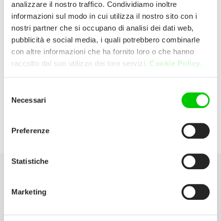
analizzare il nostro traffico. Condividiamo inoltre
informazioni sul modo in cui utilizza il nostro sito con i
Brescia Trade Srl
nostri partner che si occupano di analisi dei dati web,
pubblicità e social media, i quali potrebbero combinarle
con altre informazioni che ha fornito loro o che hanno
Via Tardini 27 25100 Brescia (Brescia)
raccolto dal suo utilizzo dei loro servizi.
Cookie Policy.
Italia
Selezione
E:
beppe.sbaraini@copre.it
Necessari
del
consenso
P:
030 3530844
Preferenze
Statistiche
Seleziona la tua Area
Marketing
Scarica il catalogo