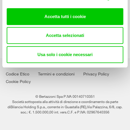
Contatti
Lavora con noi
Accetta tutti i cookie
Accetta selezionati
Usa solo i cookie necessari
Codice Etico
Termini e condizioni
Privacy Policy
Cookie Policy
© Bertazzoni Spa P.IVA 00140710351
Società sottoposta alla attività di direzione e coordinamento da parte
diBilancia Holding S.p.a., corrente in Guastalla (RE),Via Palazzina, 6/8, cap.
soc.: €. 1.500.000,00 int. vers.C.F. e P.IVA: 02967640356