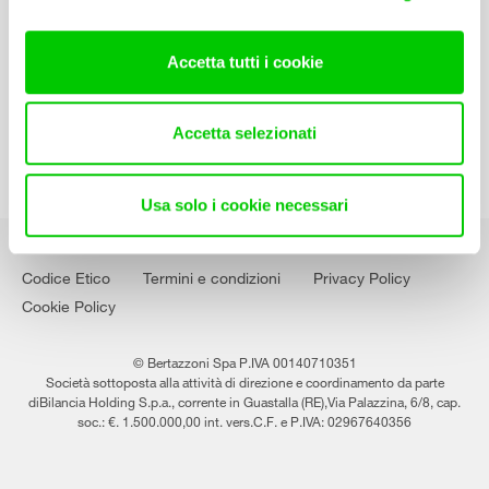
Contatti
Lavora con noi
Accetta tutti i cookie
Accetta selezionati
Usa solo i cookie necessari
Codice Etico
Termini e condizioni
Privacy Policy
Cookie Policy
© Bertazzoni Spa P.IVA 00140710351
Società sottoposta alla attività di direzione e coordinamento da parte
diBilancia Holding S.p.a., corrente in Guastalla (RE),Via Palazzina, 6/8, cap.
soc.: €. 1.500.000,00 int. vers.C.F. e P.IVA: 02967640356