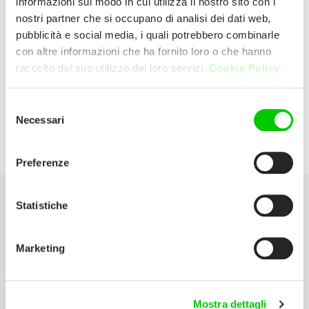
informazioni sul modo in cui utilizza il nostro sito con i
nostri partner che si occupano di analisi dei dati web,
pubblicità e social media, i quali potrebbero combinarle
Cardelli Giulio Di
con altre informazioni che ha fornito loro o che hanno
raccolto dal suo utilizzo dei loro servizi.
Cookie Policy.
Piazza Giusti 13 51015 Monsummano
Terme (Pistoia) Italia
Selezione
Necessari
del
P:
0572 51096
consenso
Preferenze
Statistiche
Seleziona la tua Area
Marketing
Scarica il catalogo
Manuali d’istruzione
Mostra dettagli