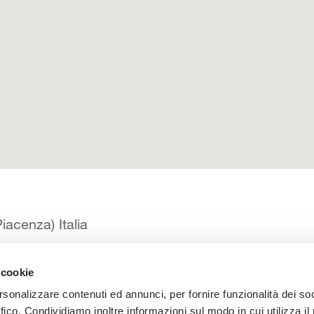
acenza) Italia
 cookie
 catalogo
Manuali d’istruzione
Contatti
Lavora con noi
rsonalizzare contenuti ed annunci, per fornire funzionalità dei so
ffico. Condividiamo inoltre informazioni sul modo in cui utilizza il 