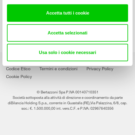
Lavora con noi
Accetta tutti i cookie
Accetta selezionati
Usa solo i cookie necessari
Codice Etico
Termini e condizioni
Privacy Policy
Cookie Policy
© Bertazzoni Spa P.IVA 00140710351
Società sottoposta alla attività di direzione e coordinamento da parte
diBilancia Holding S.p.a., corrente in Guastalla (RE),Via Palazzina, 6/8, cap.
soc.: €. 1.500.000,00 int. vers.C.F. e P.IVA: 02967640356