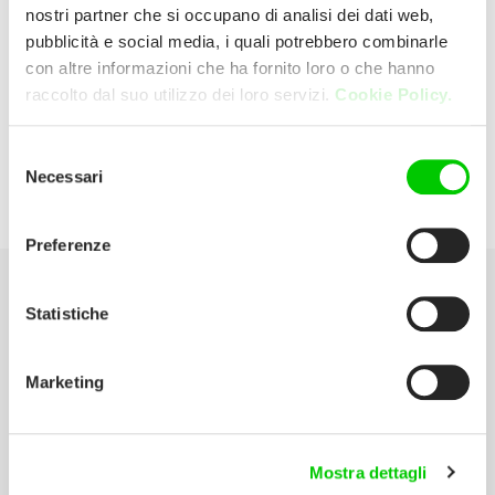
nostri partner che si occupano di analisi dei dati web,
pubblicità e social media, i quali potrebbero combinarle
Castagna F.lli Spa (Luca
con altre informazioni che ha fornito loro o che hanno
raccolto dal suo utilizzo dei loro servizi.
Cookie Policy.
Castagna)
Selezione
Via Mantova, 30 37069 Villafranca
Necessari
del
(Verona) Italia
consenso
Preferenze
Statistiche
Seleziona la tua Area
Scarica il catalogo
Marketing
Manuali d’istruzione
Contatti
Mostra dettagli