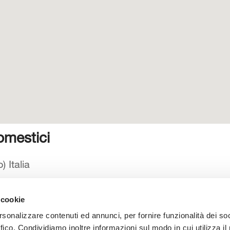
omestici
 Italia
 cookie
 catalogo
Manuali d’istruzione
Contatti
Lavora con noi
rsonalizzare contenuti ed annunci, per fornire funzionalità dei so
ffico. Condividiamo inoltre informazioni sul modo in cui utilizza il 