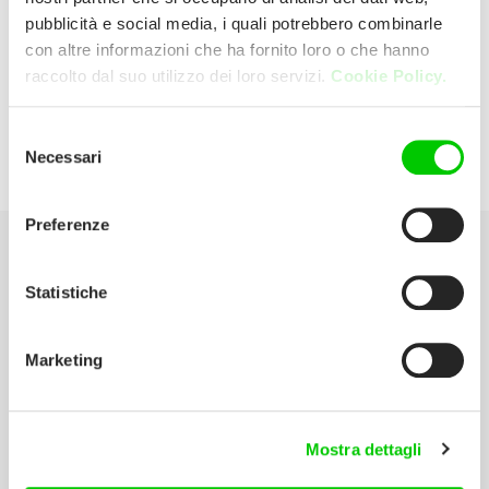
pubblicità e social media, i quali potrebbero combinarle
con altre informazioni che ha fornito loro o che hanno
Cea – Scandroglio Sas
raccolto dal suo utilizzo dei loro servizi.
Cookie Policy.
Via Dante, 1 21050 Gorla Maggiore
Selezione
Necessari
del
(Varese) Italia
consenso
Preferenze
Seleziona la tua Area
Statistiche
Scarica il catalogo
Marketing
Manuali d’istruzione
Contatti
Mostra dettagli
Lavora con noi