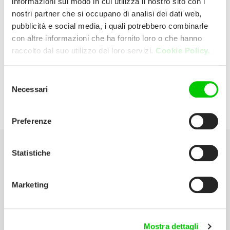
informazioni sul modo in cui utilizza il nostro sito con i
nostri partner che si occupano di analisi dei dati web,
pubblicità e social media, i quali potrebbero combinarle
Celestino
con altre informazioni che ha fornito loro o che hanno
raccolto dal suo utilizzo dei loro servizi.
Cookie Policy.
Strada Provinciale 330 81011 Alife
(Caserta) Italia
Selezione
Necessari
del
P:
0823 815414
consenso
Preferenze
Statistiche
Seleziona la tua Area
Marketing
Scarica il catalogo
Manuali d’istruzione
Mostra dettagli