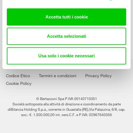
Contatti
Lavora con noi
Accetta tutti i cookie
Accetta selezionati
Usa solo i cookie necessari
Codice Etico
Termini e condizioni
Privacy Policy
Cookie Policy
© Bertazzoni Spa P.IVA 00140710351
Società sottoposta alla attività di direzione e coordinamento da parte
diBilancia Holding S.p.a., corrente in Guastalla (RE),Via Palazzina, 6/8, cap.
soc.: €. 1.500.000,00 int. vers.C.F. e P.IVA: 02967640356