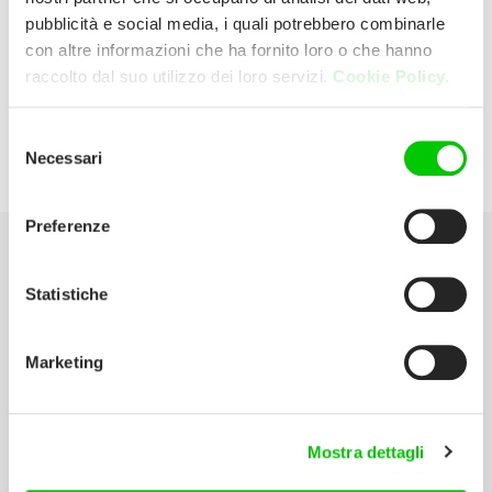
pubblicità e social media, i quali potrebbero combinarle
con altre informazioni che ha fornito loro o che hanno
Cervi Vainer
raccolto dal suo utilizzo dei loro servizi.
Cookie Policy.
Via Aldo Moro, 2 42040 Campegine
Selezione
Necessari
del
(Reggio Emilia) Italia
consenso
Preferenze
Seleziona la tua Area
Statistiche
Scarica il catalogo
Marketing
Manuali d’istruzione
Contatti
Mostra dettagli
Lavora con noi