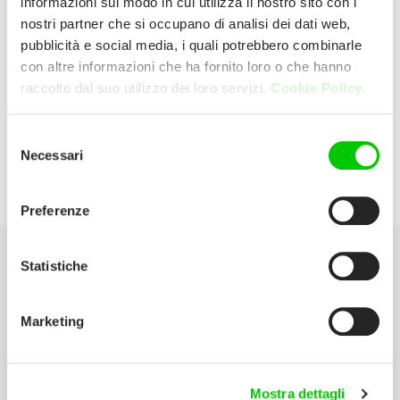
informazioni sul modo in cui utilizza il nostro sito con i
nostri partner che si occupano di analisi dei dati web,
pubblicità e social media, i quali potrebbero combinarle
Cifra Srl
con altre informazioni che ha fornito loro o che hanno
raccolto dal suo utilizzo dei loro servizi.
Cookie Policy.
Via Valle Mauro 84036 Sala Casilina
(Salerno) Italia
Selezione
Necessari
del
P:
0975 22720
consenso
Preferenze
Statistiche
Seleziona la tua Area
Marketing
Scarica il catalogo
Manuali d’istruzione
Mostra dettagli