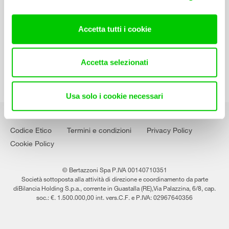
Contatti
Lavora con noi
Accetta tutti i cookie
Accetta selezionati
Usa solo i cookie necessari
Codice Etico
Termini e condizioni
Privacy Policy
Cookie Policy
© Bertazzoni Spa P.IVA 00140710351
Società sottoposta alla attività di direzione e coordinamento da parte
diBilancia Holding S.p.a., corrente in Guastalla (RE),Via Palazzina, 6/8, cap.
soc.: €. 1.500.000,00 int. vers.C.F. e P.IVA: 02967640356