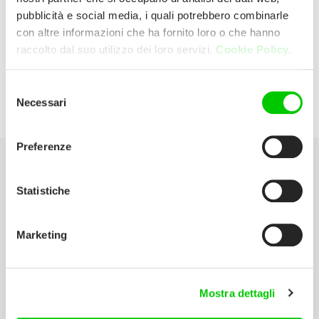
pubblicità e social media, i quali potrebbero combinarle
con altre informazioni che ha fornito loro o che hanno
Cinelli Massimo E C. Snc
raccolto dal suo utilizzo dei loro servizi.
Cookie Policy.
Via F.lli Bastia, 11 40010 Sala Bolognese
Selezione
Necessari
del
(Bologna) Italia
consenso
Preferenze
Seleziona la tua Area
Statistiche
Scarica il catalogo
Marketing
Manuali d’istruzione
Contatti
Mostra dettagli
Lavora con noi