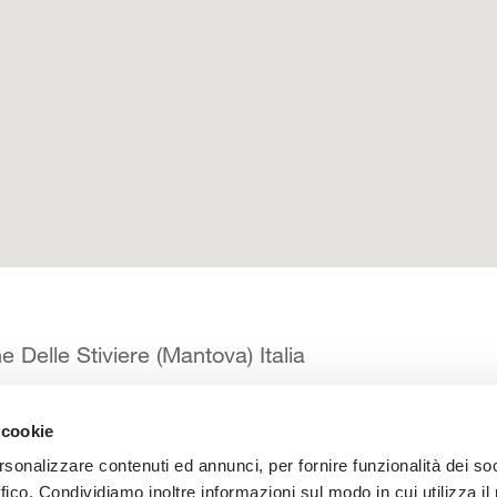
e Delle Stiviere (Mantova) Italia
 cookie
 catalogo
Manuali d’istruzione
Contatti
Lavora con noi
rsonalizzare contenuti ed annunci, per fornire funzionalità dei so
ffico. Condividiamo inoltre informazioni sul modo in cui utilizza il 