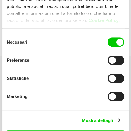
pubblicità e social media, i quali potrebbero combinarle
con altre informazioni che ha fornito loro o che hanno
Co-Re – Luglio Carlo
raccolto dal suo utilizzo dei loro servizi.
Cookie Policy.
Viale Silvio Longhi, 9 46043 Castiglione
Selezione
Necessari
del
Delle Stiviere (Mantova) Italia
consenso
Preferenze
Seleziona la tua Area
Statistiche
Scarica il catalogo
Marketing
Manuali d’istruzione
Contatti
Mostra dettagli
Lavora con noi