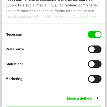
pubblicità e social media, i quali potrebbero combinarle
con altre informazioni che ha fornito loro o che hanno
Co-Re – Nembrini Srl
raccolto dal suo utilizzo dei loro servizi.
Cookie Policy.
Via Portici Manarini, 42/50 24060
Selezione
Necessari
del
Chiuduno (Bergamo) Italia
consenso
Preferenze
Seleziona la tua Area
Statistiche
Scarica il catalogo
Marketing
Manuali d’istruzione
Contatti
Mostra dettagli
Lavora con noi