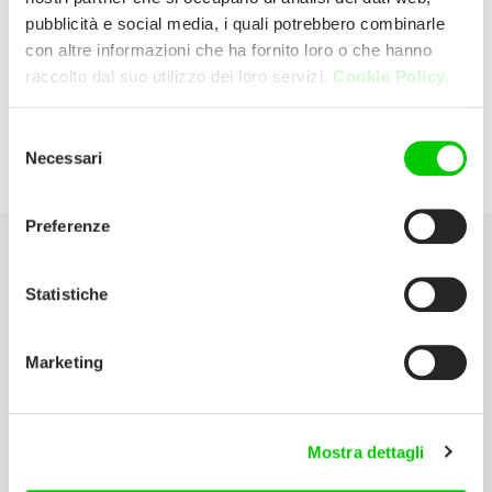
pubblicità e social media, i quali potrebbero combinarle
con altre informazioni che ha fornito loro o che hanno
Co-Re – Nembrini Srl
raccolto dal suo utilizzo dei loro servizi.
Cookie Policy.
Via Portici Manarini, 42/50 24060
Selezione
Necessari
del
Chiuduno (Bergamo) Italia
consenso
Preferenze
Seleziona la tua Area
Statistiche
Scarica il catalogo
Marketing
Manuali d’istruzione
Contatti
Mostra dettagli
Lavora con noi