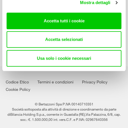
Mostra dettagli
Contatti
Lavora con noi
Accetta tutti i cookie
Accetta selezionati
Usa solo i cookie necessari
Codice Etico
Termini e condizioni
Privacy Policy
Cookie Policy
© Bertazzoni Spa P.IVA 00140710351
Società sottoposta alla attività di direzione e coordinamento da parte
diBilancia Holding S.p.a., corrente in Guastalla (RE),Via Palazzina, 6/8, cap.
soc.: €. 1.500.000,00 int. vers.C.F. e P.IVA: 02967640356