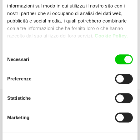
informazioni sul modo in cui utilizza il nostro sito con i
nostri partner che si occupano di analisi dei dati web,
CO-RE SOCIETA’
pubblicità e social media, i quali potrebbero combinarle
COOPERATIVA
con altre informazioni che ha fornito loro o che hanno
raccolto dal suo utilizzo dei loro servizi.
Cookie Policy.
P.ZZA MARTIRI DELLA LIBERTA', 25
Selezione
20852 VILLASANTA Italia
Necessari
del
consenso
E:
barzaghisas@virgilio.it
Preferenze
Statistiche
Seleziona la tua Area
Marketing
Scarica il catalogo
Manuali d’istruzione