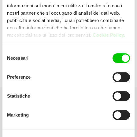
informazioni sul modo in cui utilizza il nostro sito con i
nostri partner che si occupano di analisi dei dati web,
CO-RE SOCIETA’
pubblicità e social media, i quali potrebbero combinarle
COOPERATIVA
con altre informazioni che ha fornito loro o che hanno
raccolto dal suo utilizzo dei loro servizi.
Cookie Policy.
VIA MADONNA, 23 20037 PADERNO
Selezione
DUGNANO Italia
Necessari
del
consenso
E:
onoff.luzzani@gmail.com
Preferenze
Statistiche
Seleziona la tua Area
Marketing
Scarica il catalogo
Manuali d’istruzione