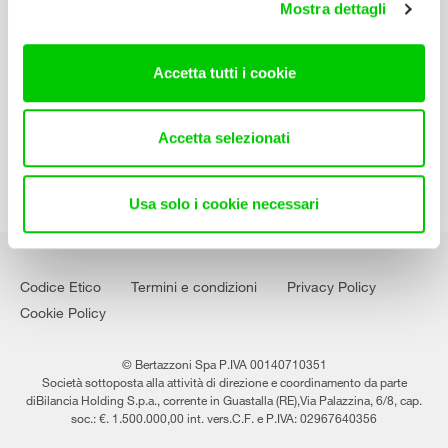
Mostra dettagli
Contatti
Lavora con noi
Accetta tutti i cookie
Accetta selezionati
Usa solo i cookie necessari
Codice Etico
Termini e condizioni
Privacy Policy
Cookie Policy
© Bertazzoni Spa P.IVA 00140710351
Società sottoposta alla attività di direzione e coordinamento da parte
diBilancia Holding S.p.a., corrente in Guastalla (RE),Via Palazzina, 6/8, cap.
soc.: €. 1.500.000,00 int. vers.C.F. e P.IVA: 02967640356