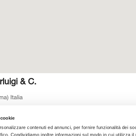
luigi & C.
a) Italia
 cookie
 catalogo
Manuali d’istruzione
Contatti
Lavora con noi
rsonalizzare contenuti ed annunci, per fornire funzionalità dei so
ffico. Condividiamo inoltre informazioni sul modo in cui utilizza il 