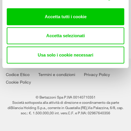
Contatti
Lavora con noi
Accetta tutti i cookie
Accetta selezionati
Usa solo i cookie necessari
Codice Etico
Termini e condizioni
Privacy Policy
Cookie Policy
© Bertazzoni Spa P.IVA 00140710351
Società sottoposta alla attività di direzione e coordinamento da parte
diBilancia Holding S.p.a., corrente in Guastalla (RE),Via Palazzina, 6/8, cap.
soc.: €. 1.500.000,00 int. vers.C.F. e P.IVA: 02967640356