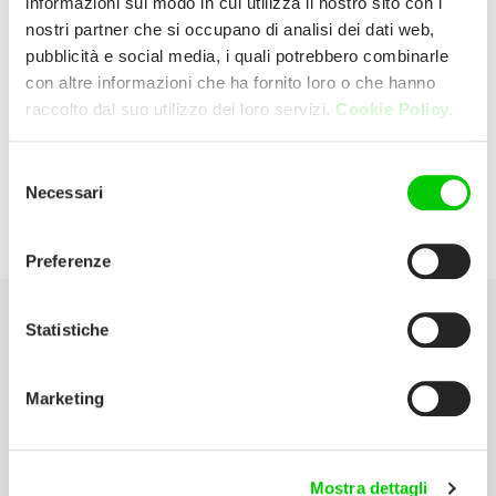
informazioni sul modo in cui utilizza il nostro sito con i
nostri partner che si occupano di analisi dei dati web,
pubblicità e social media, i quali potrebbero combinarle
DI CICCO SRL
con altre informazioni che ha fornito loro o che hanno
raccolto dal suo utilizzo dei loro servizi.
Cookie Policy.
VIA FRANCESCO BARACCA, 549 04020
SANTI COSMA E DAMIANO Italia
Selezione
Necessari
del
E:
diciccodal1981@gmail.com
consenso
Preferenze
Statistiche
Seleziona la tua Area
Marketing
Scarica il catalogo
Manuali d’istruzione
Mostra dettagli