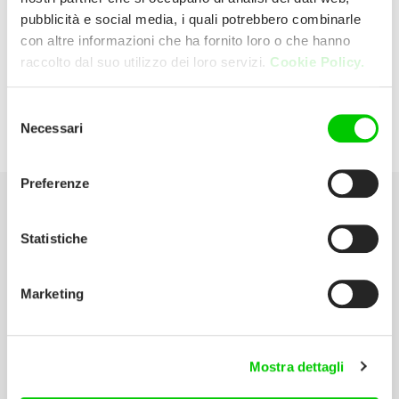
pubblicità e social media, i quali potrebbero combinarle
con altre informazioni che ha fornito loro o che hanno
Di Lauro Domenico
raccolto dal suo utilizzo dei loro servizi.
Cookie Policy.
Via Brasile 37 20096 Seggiano Pioltello
Selezione
Necessari
del
(Milano) Italia
consenso
Preferenze
Seleziona la tua Area
Statistiche
Scarica il catalogo
Marketing
Manuali d’istruzione
Contatti
Mostra dettagli
Lavora con noi