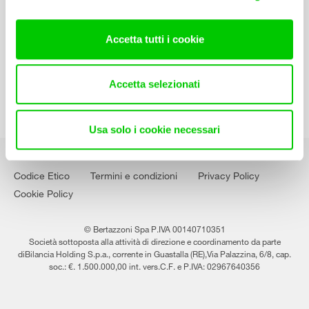
Contatti
Lavora con noi
Accetta tutti i cookie
Accetta selezionati
Usa solo i cookie necessari
Codice Etico
Termini e condizioni
Privacy Policy
Cookie Policy
© Bertazzoni Spa P.IVA 00140710351
Società sottoposta alla attività di direzione e coordinamento da parte
diBilancia Holding S.p.a., corrente in Guastalla (RE),Via Palazzina, 6/8, cap.
soc.: €. 1.500.000,00 int. vers.C.F. e P.IVA: 02967640356