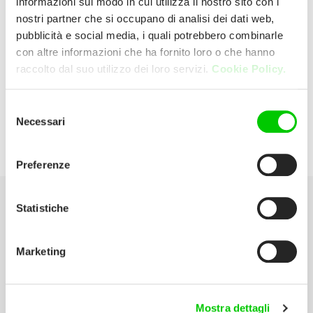
informazioni sul modo in cui utilizza il nostro sito con i
nostri partner che si occupano di analisi dei dati web,
pubblicità e social media, i quali potrebbero combinarle
Elettrodomestici
con altre informazioni che ha fornito loro o che hanno
raccolto dal suo utilizzo dei loro servizi.
Cookie Policy.
2Â°Trav.via Cesinali 14 83042 Atripalda
(Avellino) Italia
Selezione
Necessari
del
P:
0825 625341
consenso
Preferenze
Statistiche
Seleziona la tua Area
Marketing
Scarica il catalogo
Manuali d’istruzione
Mostra dettagli