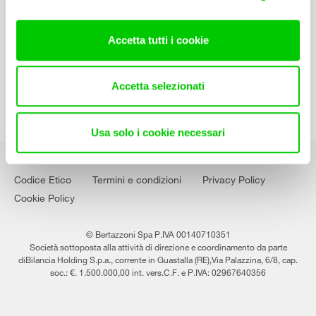
Contatti
Lavora con noi
Accetta tutti i cookie
Accetta selezionati
Usa solo i cookie necessari
Codice Etico
Termini e condizioni
Privacy Policy
Cookie Policy
© Bertazzoni Spa P.IVA 00140710351
Società sottoposta alla attività di direzione e coordinamento da parte
diBilancia Holding S.p.a., corrente in Guastalla (RE),Via Palazzina, 6/8, cap.
soc.: €. 1.500.000,00 int. vers.C.F. e P.IVA: 02967640356