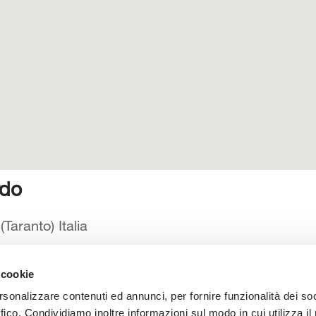
rdo
aranto) Italia
 cookie
 catalogo
Manuali d’istruzione
Contatti
Lavora con noi
rsonalizzare contenuti ed annunci, per fornire funzionalità dei so
ffico. Condividiamo inoltre informazioni sul modo in cui utilizza il 