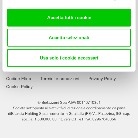
Contatti
Lavora con noi
Accetta tutti i cookie
Accetta selezionati
Usa solo i cookie necessari
Codice Etico
Termini e condizioni
Privacy Policy
Cookie Policy
© Bertazzoni Spa P.IVA 00140710351
Società sottoposta alla attività di direzione e coordinamento da parte
diBilancia Holding S.p.a., corrente in Guastalla (RE),Via Palazzina, 6/8, cap.
soc.: €. 1.500.000,00 int. vers.C.F. e P.IVA: 02967640356