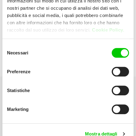
informazioni sul modo in cui utilizza il nostro sito con i
nostri partner che si occupano di analisi dei dati web,
pubblicità e social media, i quali potrebbero combinarle
ELETTROMARKET SRL
con altre informazioni che ha fornito loro o che hanno
raccolto dal suo utilizzo dei loro servizi.
Cookie Policy.
CORSO PORTA ROMANA, 101 20122
MILANO Italia
Selezione
Necessari
del
E:
elettromarket@coeco.org
consenso
Preferenze
Statistiche
Seleziona la tua Area
Marketing
Scarica il catalogo
Manuali d’istruzione
Mostra dettagli