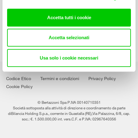
Contatti
Lavora con noi
Accetta tutti i cookie
Accetta selezionati
Usa solo i cookie necessari
Codice Etico
Termini e condizioni
Privacy Policy
Cookie Policy
© Bertazzoni Spa P.IVA 00140710351
Società sottoposta alla attività di direzione e coordinamento da parte
diBilancia Holding S.p.a., corrente in Guastalla (RE),Via Palazzina, 6/8, cap.
soc.: €. 1.500.000,00 int. vers.C.F. e P.IVA: 02967640356