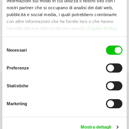
informazioni sul modo in cui utilizza il nostro sito con i
nostri partner che si occupano di analisi dei dati web,
pubblicità e social media, i quali potrebbero combinarle
EXPERT
con altre informazioni che ha fornito loro o che hanno
raccolto dal suo utilizzo dei loro servizi.
Cookie Policy.
VIA NAZIONALE, 45 62010 POLLENZA
Italia
Selezione
Necessari
del
E:
massimo.salvatelli@salvatelli.it
consenso
Preferenze
Statistiche
Seleziona la tua Area
Marketing
Scarica il catalogo
Manuali d’istruzione
Mostra dettagli