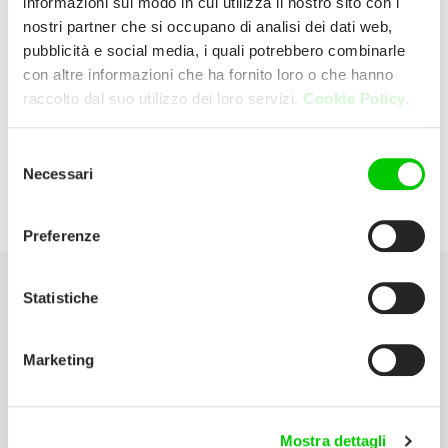
informazioni sul modo in cui utilizza il nostro sito con i
nostri partner che si occupano di analisi dei dati web,
pubblicità e social media, i quali potrebbero combinarle
EXPERT
con altre informazioni che ha fornito loro o che hanno
raccolto dal suo utilizzo dei loro servizi.
Cookie Policy.
VIA LOMELLINA, 98 27036 MORTARA
Italia
Selezione
Necessari
del
E:
expertmortara@virgilio.it
consenso
Preferenze
Statistiche
Seleziona la tua Area
Marketing
Scarica il catalogo
Manuali d’istruzione
Mostra dettagli