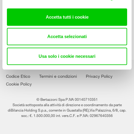
Contatti
Lavora con noi
Accetta tutti i cookie
Accetta selezionati
Usa solo i cookie necessari
Codice Etico
Termini e condizioni
Privacy Policy
Cookie Policy
© Bertazzoni Spa P.IVA 00140710351
Società sottoposta alla attività di direzione e coordinamento da parte
diBilancia Holding S.p.a., corrente in Guastalla (RE),Via Palazzina, 6/8, cap.
soc.: €. 1.500.000,00 int. vers.C.F. e P.IVA: 02967640356