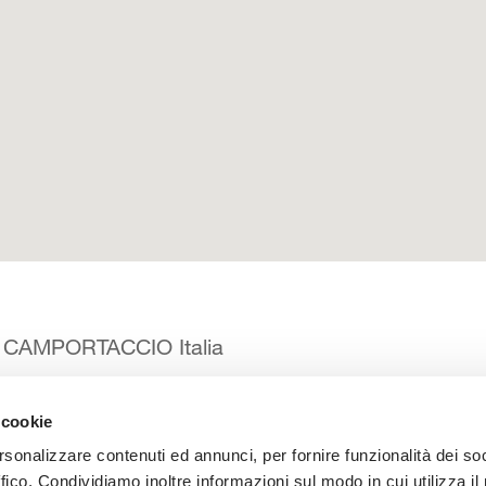
A CAMPORTACCIO Italia
 cookie
 catalogo
Manuali d’istruzione
Contatti
Lavora con noi
rsonalizzare contenuti ed annunci, per fornire funzionalità dei so
ffico. Condividiamo inoltre informazioni sul modo in cui utilizza il 