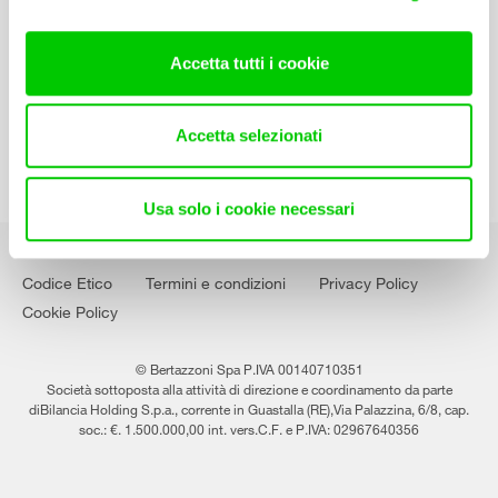
Contatti
Lavora con noi
Accetta tutti i cookie
Accetta selezionati
Usa solo i cookie necessari
Codice Etico
Termini e condizioni
Privacy Policy
Cookie Policy
© Bertazzoni Spa P.IVA 00140710351
Società sottoposta alla attività di direzione e coordinamento da parte
diBilancia Holding S.p.a., corrente in Guastalla (RE),Via Palazzina, 6/8, cap.
soc.: €. 1.500.000,00 int. vers.C.F. e P.IVA: 02967640356