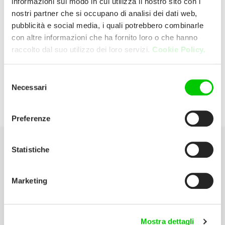
informazioni sul modo in cui utilizza il nostro sito con i
nostri partner che si occupano di analisi dei dati web,
pubblicità e social media, i quali potrebbero combinarle
EXPERT CITY
con altre informazioni che ha fornito loro o che hanno
raccolto dal suo utilizzo dei loro servizi.
Cookie Policy.
VIA GIOVANNI VERGA, 6 41026 PAVULLO
DEL FRIGNANO Italia
Selezione
Necessari
del
E:
cipollettidiego@gmail.com
consenso
Preferenze
Statistiche
Seleziona la tua Area
Marketing
Scarica il catalogo
Manuali d’istruzione
Mostra dettagli