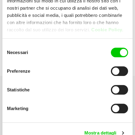
informazioni sul modo in cui utilizza il nostro sito con i
nostri partner che si occupano di analisi dei dati web,
pubblicità e social media, i quali potrebbero combinarle
Nuova C.o.e.m. Srl
con altre informazioni che ha fornito loro o che hanno
raccolto dal suo utilizzo dei loro servizi.
Cookie Policy.
Via R.wenner 22 84131 Salerno (Salerno)
Italia
Selezione
Necessari
del
P:
089 302614
consenso
Preferenze
Statistiche
Seleziona la tua Area
Marketing
Scarica il catalogo
Manuali d’istruzione
Mostra dettagli