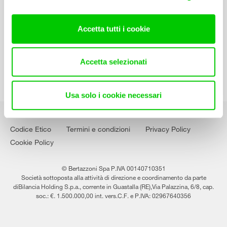
Contatti
Lavora con noi
Accetta tutti i cookie
Accetta selezionati
Usa solo i cookie necessari
Codice Etico
Termini e condizioni
Privacy Policy
Cookie Policy
© Bertazzoni Spa P.IVA 00140710351
Società sottoposta alla attività di direzione e coordinamento da parte
diBilancia Holding S.p.a., corrente in Guastalla (RE),Via Palazzina, 6/8, cap.
soc.: €. 1.500.000,00 int. vers.C.F. e P.IVA: 02967640356