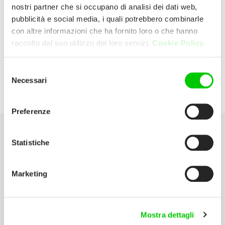
nostri partner che si occupano di analisi dei dati web,
pubblicità e social media, i quali potrebbero combinarle
R.caputo Srl (Giuliano
con altre informazioni che ha fornito loro o che hanno
raccolto dal suo utilizzo dei loro servizi.
Cookie Policy.
Caputo)
Selezione
San Marco 5193 30124 Venezia (Venezia)
Necessari
del
Italia
consenso
Preferenze
Statistiche
Seleziona la tua Area
Scarica il catalogo
Marketing
Manuali d’istruzione
Contatti
Mostra dettagli