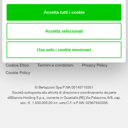
Lavora con noi
Accetta tutti i cookie
Accetta selezionati
Usa solo i cookie necessari
Codice Etico
Termini e condizioni
Privacy Policy
Cookie Policy
© Bertazzoni Spa P.IVA 00140710351
Società sottoposta alla attività di direzione e coordinamento da parte
diBilancia Holding S.p.a., corrente in Guastalla (RE),Via Palazzina, 6/8, cap.
soc.: €. 1.500.000,00 int. vers.C.F. e P.IVA: 02967640356