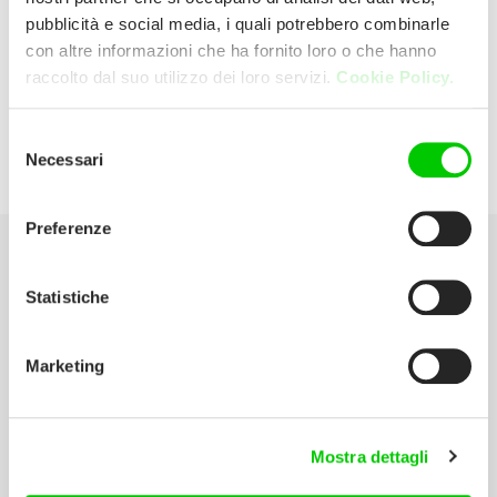
pubblicità e social media, i quali potrebbero combinarle
con altre informazioni che ha fornito loro o che hanno
Ranghetti Srl
raccolto dal suo utilizzo dei loro servizi.
Cookie Policy.
Via Raso, 4 25036 Palazzolo Sull'oglio
Selezione
Necessari
del
(Brescia) Italia
consenso
Preferenze
Seleziona la tua Area
Statistiche
Scarica il catalogo
Marketing
Manuali d’istruzione
Contatti
Mostra dettagli
Lavora con noi