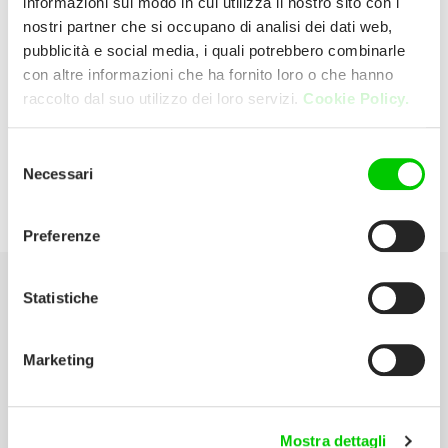
informazioni sul modo in cui utilizza il nostro sito con i
nostri partner che si occupano di analisi dei dati web,
pubblicità e social media, i quali potrebbero combinarle
Rossi Srl
con altre informazioni che ha fornito loro o che hanno
raccolto dal suo utilizzo dei loro servizi.
Cookie Policy.
V.donatori Del Sangue 25 50050
Montaione (Firenze) Italia
Selezione
Necessari
del
P:
0571 698170
consenso
Preferenze
Statistiche
Seleziona la tua Area
Marketing
Scarica il catalogo
Manuali d’istruzione
Mostra dettagli