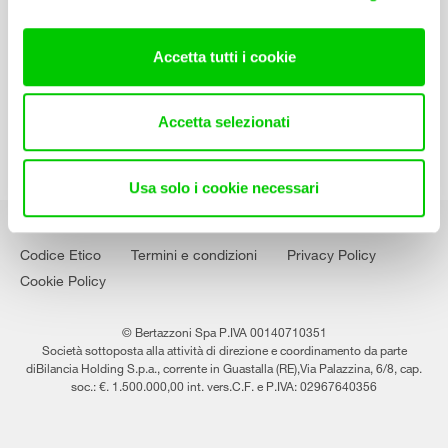
Contatti
Lavora con noi
Accetta tutti i cookie
Accetta selezionati
Usa solo i cookie necessari
Codice Etico
Termini e condizioni
Privacy Policy
Cookie Policy
© Bertazzoni Spa P.IVA 00140710351
Società sottoposta alla attività di direzione e coordinamento da parte
diBilancia Holding S.p.a., corrente in Guastalla (RE),Via Palazzina, 6/8, cap.
soc.: €. 1.500.000,00 int. vers.C.F. e P.IVA: 02967640356