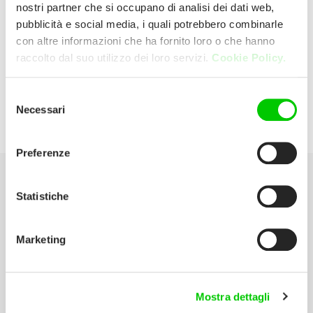
nostri partner che si occupano di analisi dei dati web,
pubblicità e social media, i quali potrebbero combinarle
Syrtis Srl
con altre informazioni che ha fornito loro o che hanno
raccolto dal suo utilizzo dei loro servizi.
Cookie Policy.
Via Roma 39 40 Pomezia (Roma) Italia
Selezione
Necessari
del
P:
06 91607007
consenso
Preferenze
Seleziona la tua Area
Statistiche
Scarica il catalogo
Marketing
Manuali d’istruzione
Contatti
Mostra dettagli