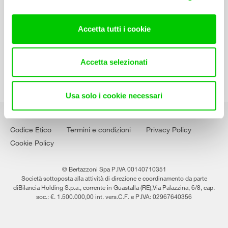
Contatti
Lavora con noi
Accetta tutti i cookie
Accetta selezionati
Usa solo i cookie necessari
Codice Etico
Termini e condizioni
Privacy Policy
Cookie Policy
© Bertazzoni Spa P.IVA 00140710351
Società sottoposta alla attività di direzione e coordinamento da parte
diBilancia Holding S.p.a., corrente in Guastalla (RE),Via Palazzina, 6/8, cap.
soc.: €. 1.500.000,00 int. vers.C.F. e P.IVA: 02967640356