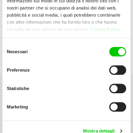
informazioni sul modo in cui utilizza il nostro sito con i
nostri partner che si occupano di analisi dei dati web,
pubblicità e social media, i quali potrebbero combinarle
Triumph Di Corallo Srl
con altre informazioni che ha fornito loro o che hanno
raccolto dal suo utilizzo dei loro servizi.
Cookie Policy.
Zona Industriale Iâ°Fase 97100 Ragusa
(Ragusa) Italia
Selezione
Necessari
del
P:
0932 666436
consenso
Preferenze
Statistiche
Seleziona la tua Area
Marketing
Scarica il catalogo
Manuali d’istruzione
Mostra dettagli