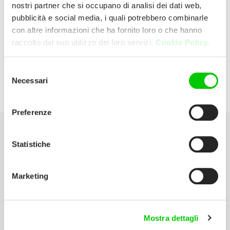
nostri partner che si occupano di analisi dei dati web,
pubblicità e social media, i quali potrebbero combinarle
Trony
con altre informazioni che ha fornito loro o che hanno
raccolto dal suo utilizzo dei loro servizi.
Cookie Policy.
Via Cagliari 9170 Oristano (Oristano) Italia
Selezione
Necessari
del
P:
0783 212258
consenso
Preferenze
Seleziona la tua Area
Statistiche
Scarica il catalogo
Marketing
Manuali d’istruzione
Contatti
Mostra dettagli