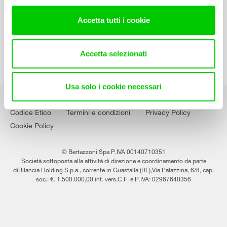
Lavora con noi
Accetta tutti i cookie
Accetta selezionati
Usa solo i cookie necessari
Codice Etico
Termini e condizioni
Privacy Policy
Cookie Policy
© Bertazzoni Spa P.IVA 00140710351
Società sottoposta alla attività di direzione e coordinamento da parte
diBilancia Holding S.p.a., corrente in Guastalla (RE),Via Palazzina, 6/8, cap.
soc.: €. 1.500.000,00 int. vers.C.F. e P.IVA: 02967640356