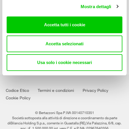
Manuali d’istruzione
Mostra dettagli
Contatti
Accetta tutti i cookie
Lavora con noi
Accetta selezionati
Usa solo i cookie necessari
Codice Etico
Termini e condizioni
Privacy Policy
Cookie Policy
© Bertazzoni Spa P.IVA 00140710351
Società sottoposta alla attività di direzione e coordinamento da parte
diBilancia Holding S.p.a., corrente in Guastalla (RE),Via Palazzina, 6/8, cap.
soc.: €. 1.500.000,00 int. vers.C.F. e P.IVA: 02967640356