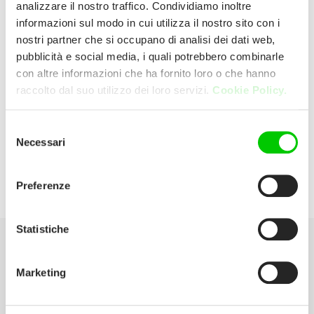
analizzare il nostro traffico. Condividiamo inoltre
informazioni sul modo in cui utilizza il nostro sito con i
Trony
nostri partner che si occupano di analisi dei dati web,
pubblicità e social media, i quali potrebbero combinarle
con altre informazioni che ha fornito loro o che hanno
Via Pietro De’Santi 1 64020 San Nicolo' A
raccolto dal suo utilizzo dei loro servizi.
Cookie Policy.
Tordino (Teramo) Italia
Selezione
E:
trony.teramo@dml-italia.com
Necessari
del
consenso
P:
0861 232187
Preferenze
Statistiche
Seleziona la tua Area
Marketing
Scarica il catalogo