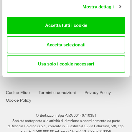
Manuali d’istruzione
Mostra dettagli
Contatti
Accetta tutti i cookie
Lavora con noi
Accetta selezionati
Usa solo i cookie necessari
Codice Etico
Termini e condizioni
Privacy Policy
Cookie Policy
© Bertazzoni Spa P.IVA 00140710351
Società sottoposta alla attività di direzione e coordinamento da parte
diBilancia Holding S.p.a., corrente in Guastalla (RE),Via Palazzina, 6/8, cap.
soc.: €. 1.500.000,00 int. vers.C.F. e P.IVA: 02967640356