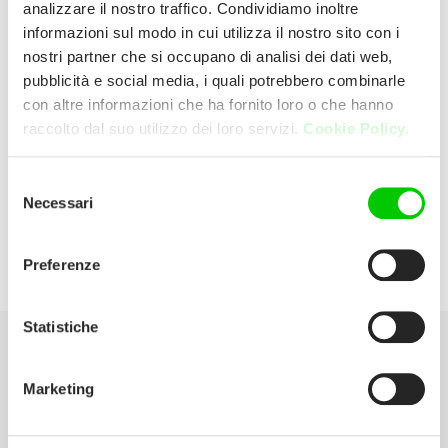
analizzare il nostro traffico. Condividiamo inoltre
informazioni sul modo in cui utilizza il nostro sito con i
Trony
nostri partner che si occupano di analisi dei dati web,
pubblicità e social media, i quali potrebbero combinarle
con altre informazioni che ha fornito loro o che hanno
Via Dante Alighieri 231 60040 Fabriano
raccolto dal suo utilizzo dei loro servizi.
Cookie Policy.
(Ancona) Italia
Selezione
E:
trony.fabriano@dml-italia.com
Necessari
del
consenso
P:
0732 4025
Preferenze
Statistiche
Seleziona la tua Area
Marketing
Scarica il catalogo