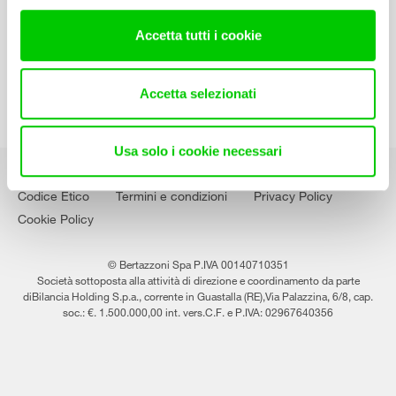
Lavora con noi
Accetta tutti i cookie
Accetta selezionati
Usa solo i cookie necessari
Codice Etico
Termini e condizioni
Privacy Policy
Cookie Policy
© Bertazzoni Spa P.IVA 00140710351
Società sottoposta alla attività di direzione e coordinamento da parte
diBilancia Holding S.p.a., corrente in Guastalla (RE),Via Palazzina, 6/8, cap.
soc.: €. 1.500.000,00 int. vers.C.F. e P.IVA: 02967640356