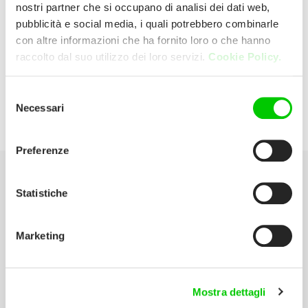
nostri partner che si occupano di analisi dei dati web,
pubblicità e social media, i quali potrebbero combinarle
Tufano
con altre informazioni che ha fornito loro o che hanno
raccolto dal suo utilizzo dei loro servizi.
Cookie Policy.
Via Masullo 76 80010 Quarto (Napoli) Italia
Selezione
Necessari
del
P:
081 8063486
consenso
Preferenze
Seleziona la tua Area
Statistiche
Scarica il catalogo
Marketing
Manuali d’istruzione
Contatti
Mostra dettagli