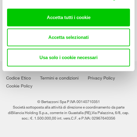
Contatti
Lavora con noi
Accetta tutti i cookie
Accetta selezionati
Usa solo i cookie necessari
Codice Etico
Termini e condizioni
Privacy Policy
Cookie Policy
© Bertazzoni Spa P.IVA 00140710351
Società sottoposta alla attività di direzione e coordinamento da parte
diBilancia Holding S.p.a., corrente in Guastalla (RE),Via Palazzina, 6/8, cap.
soc.: €. 1.500.000,00 int. vers.C.F. e P.IVA: 02967640356