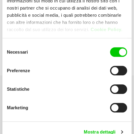
informazioni sul modo in cui utilizza il nostro sito con i
nostri partner che si occupano di analisi dei dati web,
pubblicità e social media, i quali potrebbero combinarle
Tufano
con altre informazioni che ha fornito loro o che hanno
raccolto dal suo utilizzo dei loro servizi.
Cookie Policy.
Via Casilina Sud Km 141,376 3043
Cassino (Frosinone) Italia
Selezione
Necessari
del
P:
0776 313661
consenso
Preferenze
Statistiche
Seleziona la tua Area
Marketing
Scarica il catalogo
Manuali d’istruzione
Mostra dettagli