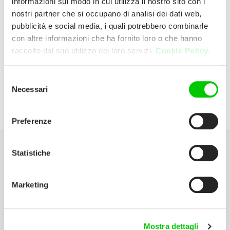
informazioni sul modo in cui utilizza il nostro sito con i
nostri partner che si occupano di analisi dei dati web,
pubblicità e social media, i quali potrebbero combinarle
Unieuro
con altre informazioni che ha fornito loro o che hanno
raccolto dal suo utilizzo dei loro servizi.
Cookie Policy.
Via Pola, 20 C.c. Le Piramidi 36040 Torri
Di Quartesolo (Vicenza) Italia
Selezione
Necessari
del
P:
444267038
consenso
Preferenze
Statistiche
Seleziona la tua Area
Marketing
Scarica il catalogo
Manuali d’istruzione
Mostra dettagli