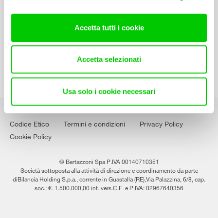
Contatti
Lavora con noi
Accetta tutti i cookie
Accetta selezionati
Usa solo i cookie necessari
Codice Etico
Termini e condizioni
Privacy Policy
Cookie Policy
© Bertazzoni Spa P.IVA 00140710351
Società sottoposta alla attività di direzione e coordinamento da parte
diBilancia Holding S.p.a., corrente in Guastalla (RE),Via Palazzina, 6/8, cap.
soc.: €. 1.500.000,00 int. vers.C.F. e P.IVA: 02967640356