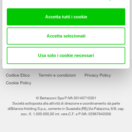
Contatti
Lavora con noi
Accetta tutti i cookie
Accetta selezionati
Usa solo i cookie necessari
Codice Etico
Termini e condizioni
Privacy Policy
Cookie Policy
© Bertazzoni Spa P.IVA 00140710351
Società sottoposta alla attività di direzione e coordinamento da parte
diBilancia Holding S.p.a., corrente in Guastalla (RE),Via Palazzina, 6/8, cap.
soc.: €. 1.500.000,00 int. vers.C.F. e P.IVA: 02967640356