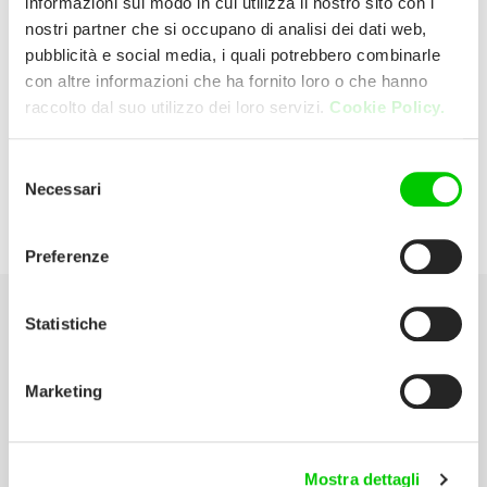
informazioni sul modo in cui utilizza il nostro sito con i
nostri partner che si occupano di analisi dei dati web,
pubblicità e social media, i quali potrebbero combinarle
Unieuro
con altre informazioni che ha fornito loro o che hanno
raccolto dal suo utilizzo dei loro servizi.
Cookie Policy.
Via Pocar, 1 34074 Monfalcone (Gorizia)
Italia
Selezione
Necessari
del
P:
0481 790065
consenso
Preferenze
Statistiche
Seleziona la tua Area
Marketing
Scarica il catalogo
Manuali d’istruzione
Mostra dettagli