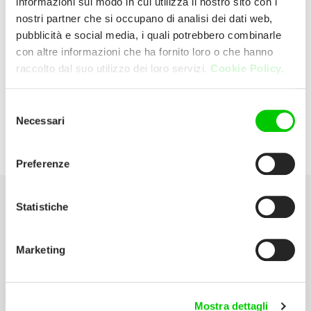
informazioni sul modo in cui utilizza il nostro sito con i
nostri partner che si occupano di analisi dei dati web,
pubblicità e social media, i quali potrebbero combinarle
Unieuro
con altre informazioni che ha fornito loro o che hanno
raccolto dal suo utilizzo dei loro servizi.
Cookie Policy.
Viale Sabotino, 271 20025 Legnano
(Milano) Italia
Selezione
Necessari
del
P:
0331 597778
consenso
Preferenze
Statistiche
Seleziona la tua Area
Marketing
Scarica il catalogo
Manuali d’istruzione
Mostra dettagli