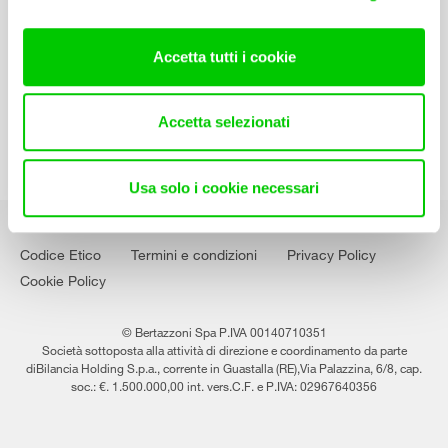
Contatti
Lavora con noi
Accetta tutti i cookie
Accetta selezionati
Usa solo i cookie necessari
Codice Etico
Termini e condizioni
Privacy Policy
Cookie Policy
© Bertazzoni Spa P.IVA 00140710351
Società sottoposta alla attività di direzione e coordinamento da parte
diBilancia Holding S.p.a., corrente in Guastalla (RE),Via Palazzina, 6/8, cap.
soc.: €. 1.500.000,00 int. vers.C.F. e P.IVA: 02967640356