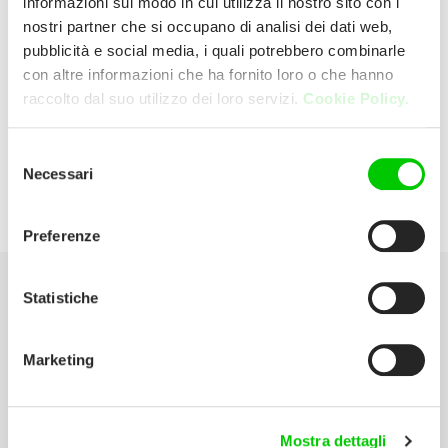
informazioni sul modo in cui utilizza il nostro sito con i
nostri partner che si occupano di analisi dei dati web,
pubblicità e social media, i quali potrebbero combinarle
Unieuro
con altre informazioni che ha fornito loro o che hanno
raccolto dal suo utilizzo dei loro servizi.
Cookie Policy.
Via Bologna, 461 44124 Ferrara (Ferrara)
Italia
Selezione
Necessari
del
P:
0532 753575
consenso
Preferenze
Statistiche
Seleziona la tua Area
Marketing
Scarica il catalogo
Manuali d’istruzione
Mostra dettagli