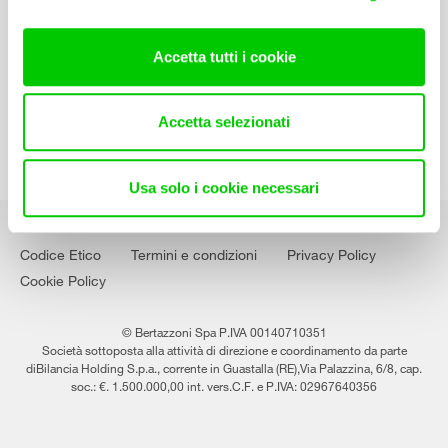
Contatti
Lavora con noi
Accetta tutti i cookie
Accetta selezionati
Usa solo i cookie necessari
Codice Etico
Termini e condizioni
Privacy Policy
Cookie Policy
© Bertazzoni Spa P.IVA 00140710351
Società sottoposta alla attività di direzione e coordinamento da parte
diBilancia Holding S.p.a., corrente in Guastalla (RE),Via Palazzina, 6/8, cap.
soc.: €. 1.500.000,00 int. vers.C.F. e P.IVA: 02967640356