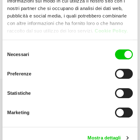
informazioni sul modo in cui utilizza il nostro sito con i
nostri partner che si occupano di analisi dei dati web,
pubblicità e social media, i quali potrebbero combinarle
Unieuro
con altre informazioni che ha fornito loro o che hanno
raccolto dal suo utilizzo dei loro servizi.
Cookie Policy.
P.zza Della Vittoria, 146-150/r 16121
Genova 2 - P.zza Vittoria (Genova) Italia
Selezione
Necessari
del
P:
010 532394
consenso
Preferenze
Statistiche
Seleziona la tua Area
Marketing
Scarica il catalogo
Manuali d’istruzione
Mostra dettagli