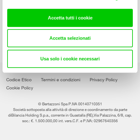
Contatti
Lavora con noi
Accetta tutti i cookie
Accetta selezionati
Usa solo i cookie necessari
Codice Etico
Termini e condizioni
Privacy Policy
Cookie Policy
© Bertazzoni Spa P.IVA 00140710351
Società sottoposta alla attività di direzione e coordinamento da parte
diBilancia Holding S.p.a., corrente in Guastalla (RE),Via Palazzina, 6/8, cap.
soc.: €. 1.500.000,00 int. vers.C.F. e P.IVA: 02967640356