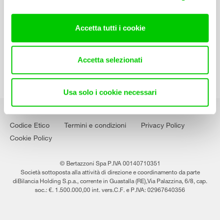
Contatti
Lavora con noi
Accetta tutti i cookie
Accetta selezionati
Usa solo i cookie necessari
Codice Etico
Termini e condizioni
Privacy Policy
Cookie Policy
© Bertazzoni Spa P.IVA 00140710351
Società sottoposta alla attività di direzione e coordinamento da parte
diBilancia Holding S.p.a., corrente in Guastalla (RE),Via Palazzina, 6/8, cap.
soc.: €. 1.500.000,00 int. vers.C.F. e P.IVA: 02967640356