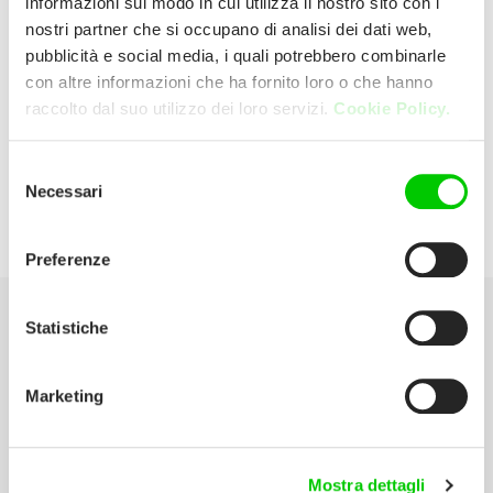
informazioni sul modo in cui utilizza il nostro sito con i
nostri partner che si occupano di analisi dei dati web,
pubblicità e social media, i quali potrebbero combinarle
Unieuro
con altre informazioni che ha fornito loro o che hanno
raccolto dal suo utilizzo dei loro servizi.
Cookie Policy.
C.so Alessandria, 563 14100 Asti 2 (Asti)
Italia
Selezione
Necessari
del
P:
0141 476768
consenso
Preferenze
Statistiche
Seleziona la tua Area
Marketing
Scarica il catalogo
Manuali d’istruzione
Mostra dettagli