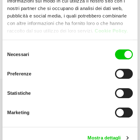
informazioni sul modo in cui utilizza il nostro sito con i
nostri partner che si occupano di analisi dei dati web,
pubblicità e social media, i quali potrebbero combinarle
Unieuro
con altre informazioni che ha fornito loro o che hanno
raccolto dal suo utilizzo dei loro servizi.
Cookie Policy.
Via Olmo, 45 36077 Altavilla (Vicenza)
Italia
Selezione
Necessari
del
P:
0444 349227
consenso
Preferenze
Statistiche
Seleziona la tua Area
Marketing
Scarica il catalogo
Manuali d’istruzione
Mostra dettagli