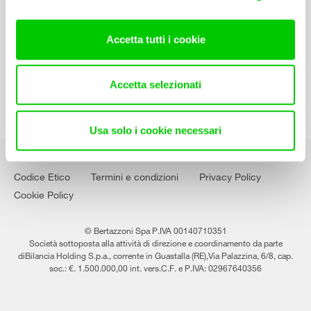
Contatti
Lavora con noi
Accetta tutti i cookie
Accetta selezionati
Usa solo i cookie necessari
Codice Etico
Termini e condizioni
Privacy Policy
Cookie Policy
© Bertazzoni Spa P.IVA 00140710351
Società sottoposta alla attività di direzione e coordinamento da parte
diBilancia Holding S.p.a., corrente in Guastalla (RE),Via Palazzina, 6/8, cap.
soc.: €. 1.500.000,00 int. vers.C.F. e P.IVA: 02967640356