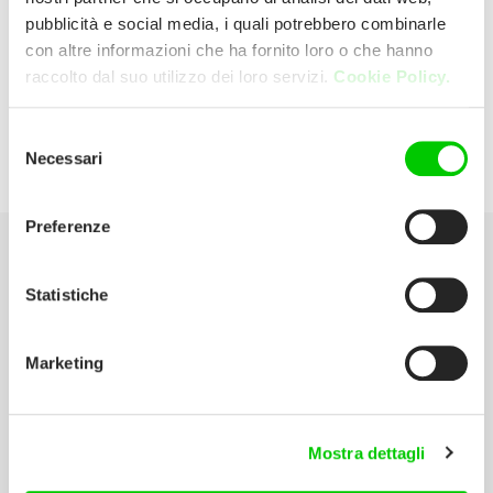
pubblicità e social media, i quali potrebbero combinarle
con altre informazioni che ha fornito loro o che hanno
Valentini Srl
raccolto dal suo utilizzo dei loro servizi.
Cookie Policy.
Viale Risorgimento, 236/a 47121 Forli'
Selezione
Necessari
del
(Forlì-Cesena) Italia
consenso
Preferenze
Seleziona la tua Area
Statistiche
Scarica il catalogo
Marketing
Manuali d’istruzione
Contatti
Mostra dettagli
Lavora con noi